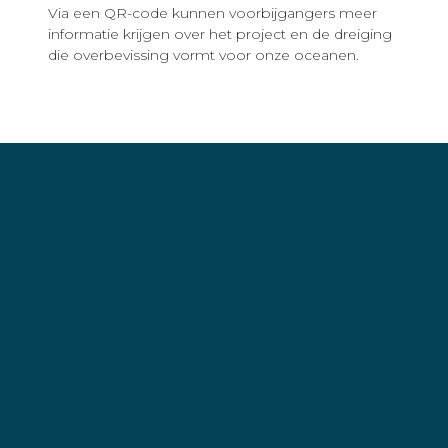
Via een QR-code kunnen voorbijgangers meer
informatie krijgen over het project en de dreiging
die overbevissing vormt voor onze oceanen.