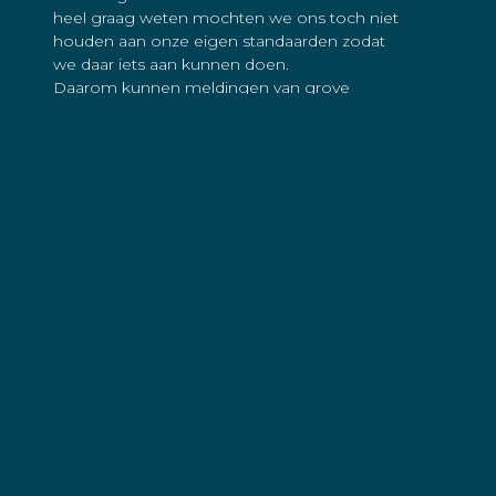
heel graag weten mochten we ons toch niet
houden aan onze eigen standaarden zodat
we daar iets aan kunnen doen.
Daarom kunnen meldingen van grove
integriteitsschendingen door Sea Shepherd
medewerkers, vrijwilligers of andere
vertegenwoordigers van Sea Shepherd
worden gedaan bij een speciaal meldpunt.
Een melding kan worden gedaan door een
e-mail te schrijven
naar:
voorzitter@seashepherd.nl
Gedragscode, Integriteitsbeleid &
Incidentmelding
CBF-Erkenningspaspoort