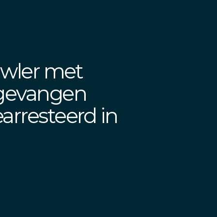
rawler met
gevangen
arresteerd in