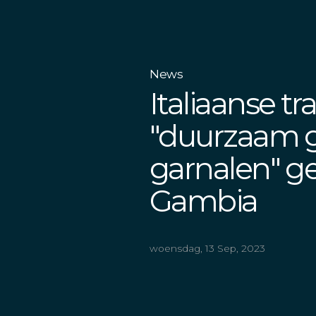
News
Italiaanse t
"duurzaam 
garnalen" ge
Gambia
woensdag, 13 Sep, 2023