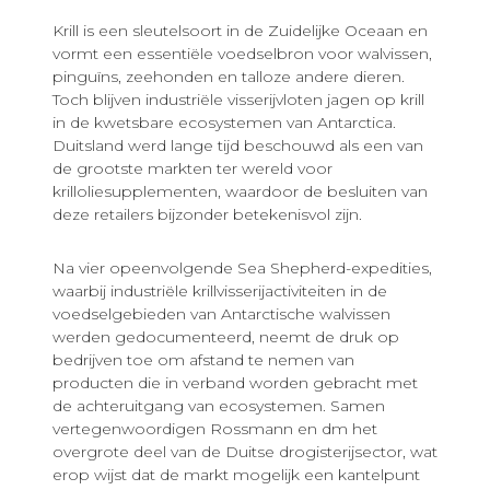
Krill is een sleutelsoort in de Zuidelijke Oceaan en
vormt een essentiële voedselbron voor walvissen,
pinguïns, zeehonden en talloze andere dieren.
Toch blijven industriële visserijvloten jagen op krill
in de kwetsbare ecosystemen van Antarctica.
Duitsland werd lange tijd beschouwd als een van
de grootste markten ter wereld voor
krilloliesupplementen, waardoor de besluiten van
deze retailers bijzonder betekenisvol zijn.
Na vier opeenvolgende Sea Shepherd-expedities,
waarbij industriële krillvisserijactiviteiten in de
voedselgebieden van Antarctische walvissen
werden gedocumenteerd, neemt de druk op
bedrijven toe om afstand te nemen van
producten die in verband worden gebracht met
de achteruitgang van ecosystemen. Samen
vertegenwoordigen Rossmann en dm het
overgrote deel van de Duitse drogisterijsector, wat
erop wijst dat de markt mogelijk een kantelpunt