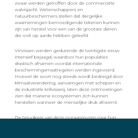
zwaar werden getroffen door de commerciële
walvisjacht. Wetenschappers en
natuurbeschermers stellen dat dergelijke
waarnemingen bemoedigende tekenen kunnen
zijn van herstel voor een van de grootste dieren
die ooit op aarde hebben geleefd.
Vinvissen werden gedurende de twintigste eeuw
intensief bejaagd, waardoor hun populaties
drastisch afnamen voordat internationale
beschermingsmaatregelen werden ingevoerd.
Hoewel de soort nog steeds wordt bedreigd door
klimaatverandering, aanvaringen met schepen en
de industriële krillvisserij, laten deze ontmoetingen
zien dat mariene ecosystemen zich kunnen
herstellen wanneer de menselijke druk afneemt.
De terugkeer van deze oceaanreuzen naar hun
Antarctische voedselgebieden vormt een
krachtige herinnering aan de veerkracht van de
oceaan — en aan wat mogelijk blijft wanneer