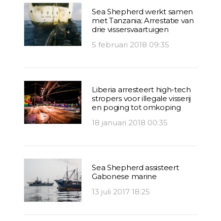
Sea Shepherd werkt samen
met Tanzania; Arrestatie van
drie vissersvaartuigen
5 februari 2018 09:35
Liberia arresteert high-tech
stropers voor illegale visserij
en poging tot omkoping
18 januari 2018 00:35
Sea Shepherd assisteert
Gabonese marine
13 juli 2017 18:25