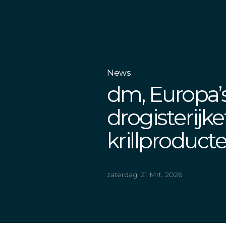
News
dm, Europa’
drogisterijke
krillproduct
zaterdag, 21 Mrt, 2026