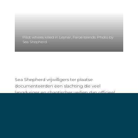
Pilot whales killed in Leynar, Faroe Islands. Photo by
Sea Shepherd.
Sea Shepherd vrijwilligers ter plaatse
documenteerden een slachting die veel
langduriger en chaotischer verliep dan officieel
werd erkend. Terwijl in publieke verklaringen werd
beweerd dat de jacht slechts 15 minuten duurde,
toont beeldmateriaal van Sea Shepherd aan dat
het bloedbad meer dan 30 minuten duurde —
exclusief het uur waarin de dieren werden
opgejaagd en de ondiepe wateren van het strand
bij Leynar in werden gedwongen.