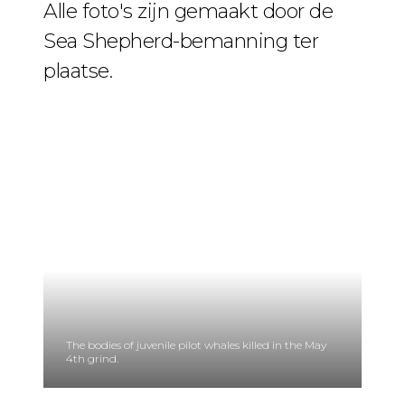
Alle foto's zijn gemaakt door de
Sea Shepherd-bemanning ter
plaatse.
The bodies of juvenile pilot whales killed in the May
4th grind.