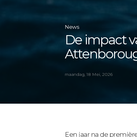
News
De impact v
Attenboroug
maandag, 18 Mei, 2026
Een jaar na de premièr