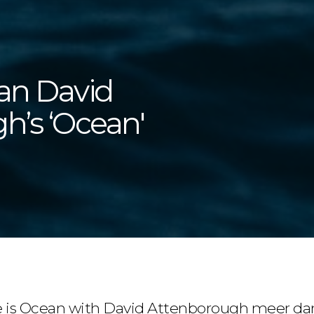
an David
h’s ‘Ocean'
e is Ocean with David Attenborough meer dan