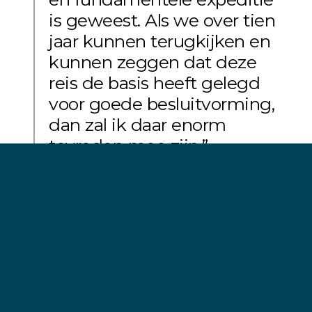
is geweest. Als we over tien
jaar kunnen terugkijken en
kunnen zeggen dat deze
reis de basis heeft gelegd
voor goede besluitvorming,
dan zal ik daar enorm
tevreden mee zijn.”
Dr. Ted Cheeseman, UC Santa Cruz
TERUGKEER NAAR DE SOUTH ORKNEY-
EILANDEN
Toen de Allankay terugkeerde naar de wateren
rond Coronation Island – het grootste eiland van