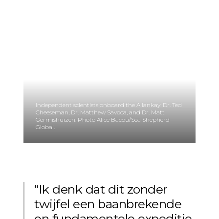
Independent scientists onboard the Allankay: Dr. Ted
Cheeseman, Dr. Matthew Savoca, and Dr. Matt
Germishuizen. Photo Alice Bacou/Sea Shepherd
Global.
“Ik denk dat dit zonder
twijfel een baanbrekende
en fundamentele expeditie