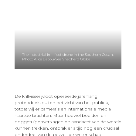
The industrial krill fleet drone in the Southern Ocean.
Photo Alice Bacou/Sea Shepherd Global.
De krillvisserijvloot opereerde jarenlang
grotendeels buiten het zicht van het publiek,
totdat wij er camera’s en internationale media
naartoe brachten. Maar hoewel beelden en
ooggetuigenverslagen de aandacht van de wereld
kunnen trekken, ontbrak er altijd nog een cruciaal
onderdeel van de puzzel: de wetenschap.